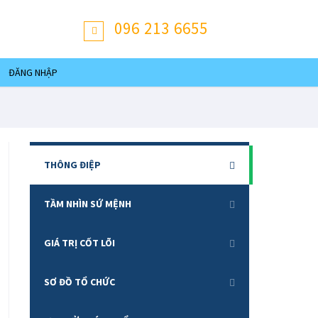
096 213 6655
ĐĂNG NHẬP
THÔNG ĐIỆP
TẦM NHÌN SỨ MỆNH
GIÁ TRỊ CỐT LÕI
SƠ ĐỒ TỔ CHỨC