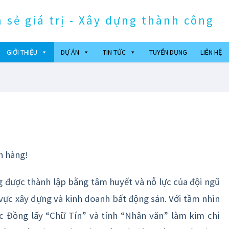
a sẻ giá trị - Xây dựng thành công
GIỚI THIỆU
DỰ ÁN
TIN TỨC
TUYỂN DỤNG
LIÊN HỆ
h hàng!
 được thành lập bằng tâm huyết và nỗ lực của đội ngũ
 vực xây dựng và kinh doanh bất động sản. Với tầm nhìn
úc Đồng lấy “Chữ Tín” và tính “Nhân văn” làm kim chỉ