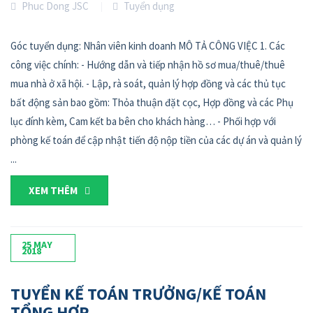
Phuc Dong JSC
Tuyển dụng
Góc tuyển dụng: Nhân viên kinh doanh MÔ TẢ CÔNG VIỆC 1. Các
công việc chính: - Hướng dẫn và tiếp nhận hồ sơ mua/thuê/thuê
mua nhà ở xã hội. - Lập, rà soát, quản lý hợp đồng và các thủ tục
bất động sản bao gồm: Thỏa thuận đặt cọc, Hợp đồng và các Phụ
lục đính kèm, Cam kết ba bên cho khách hàng… - Phối hợp với
phòng kế toán để cập nhật tiến độ nộp tiền của các dự án và quản lý
...
XEM THÊM
25
MAY
2018
TUYỂN KẾ TOÁN TRƯỞNG/KẾ TOÁN
TỔNG HỢP